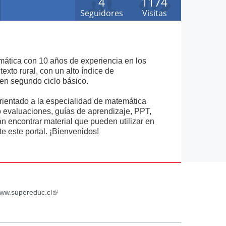
4
1174
Seguidores
Visitas
ática con 10 años de experiencia en los
exto rural, con un alto índice de
en segundo ciclo básico.
orientado a la especialidad de matemática
o evaluaciones, guías de aprendizaje, PPT,
án encontrar material que pueden utilizar en
te este portal. ¡Bienvenidos!
ww.supereduc.cl
(link
is
external)