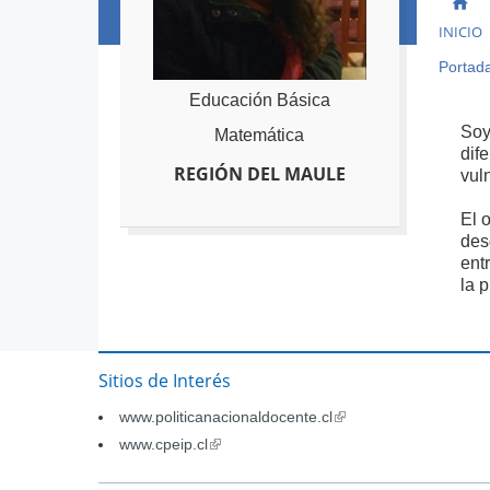
INICIO
Portad
Ust
está
Back
Educación Básica
to
aqu
Soy
Matemática
top
dif
REGIÓN DEL MAULE
vul
El 
des
ent
la 
Sitios de Interés
www.politicanacionaldocente.cl
(link
is
www.cpeip.cl
(link
external)
is
external)