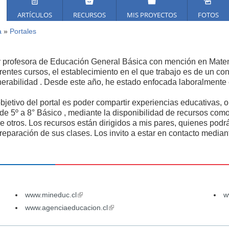
ARTÍCULOS
RECURSOS
MIS PROYECTOS
FOTOS
a
»
Portales
ed
í
 profesora de Educación General Básica con mención en Matem
erentes cursos, el establecimiento en el que trabajo es de un cont
nerabilidad . Desde este año, he estado enfocada laboralmente 
objetivo del portal es poder compartir experiencias educativas, 
de 5º a 8° Básico , mediante la disponibilidad de recursos com
re otros. Los recursos están dirigidos a mis pares, quienes podr
preparación de sus clases. Los invito a estar en contacto median
www.mineduc.cl
(link
w
is
www.agenciaeducacion.cl
(link
external)
is
external)