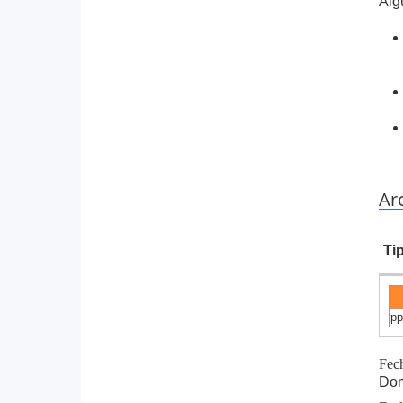
Alg
Ar
Ti
pp
Fec
Dom