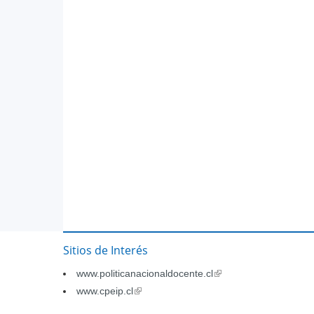
Sitios de Interés
www.politicanacionaldocente.cl
(link
is
www.cpeip.cl
(link
external)
is