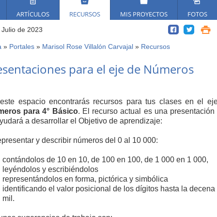
ARTÍCULOS
RECURSOS
MIS PROYECTOS
FOTOS
 Julio de 2023
a
»
Portales
»
Marisol Rose Villalón Carvajal
»
Recursos
ed
esentaciones para el eje de Números
í
este espacio encontrarás recursos para tus clases en el ej
eros para 4° Básico
. El recurso actual es una presentación
ayudará a desarrollar el Objetivo de aprendizaje:
epresentar y describir números del 0 al 10 000:
contándolos de 10 en 10, de 100 en 100, de 1 000 en 1 000,
leyéndolos y escribiéndolos
representándolos en forma, pictórica y simbólica
identificando el valor posicional de los dígitos hasta la decena
mil.