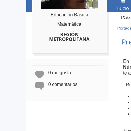
INICIO
Educación Básica
15 de
Matemática
Portad
Ust
REGIÓN
está
Back
METROPOLITANA
Pr
to
aqu
top
En 
Núm
0 me gusta
te 
0 comentarios
- R