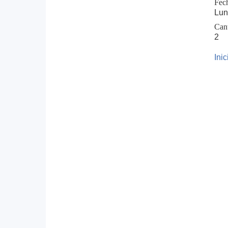
Fec
Lun
Can
2
Ini